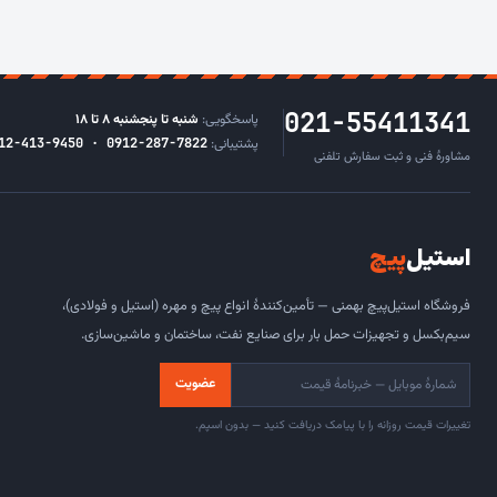
021-55411341
پاسخگویی:
شنبه تا پنجشنبه ۸ تا ۱۸
پشتیبانی:
12-413-9450 · 0912-287-7822
مشاورهٔ فنی و ثبت سفارش تلفنی
استیل
‌پیچ
فروشگاه استیل‌پیچ بهمنی — تأمین‌کنندهٔ انواع پیچ و مهره (استیل و فولادی)،
سیم‌بکسل و تجهیزات حمل بار برای صنایع نفت، ساختمان و ماشین‌سازی.
عضویت
تغییرات قیمت روزانه را با پیامک دریافت کنید — بدون اسپم.