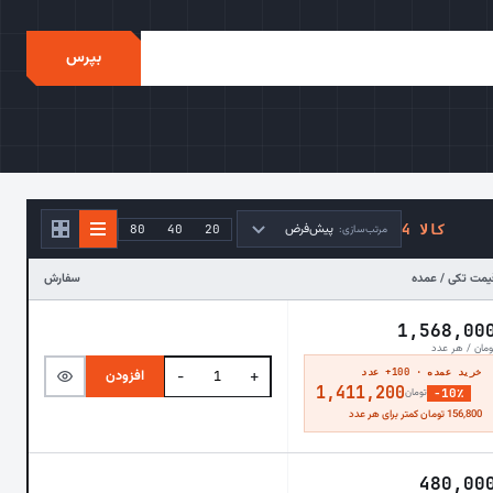
بپرس
پیش‌فرض
4 کالا
80
40
20
مرتب‌سازی:
یمت تکی / عمده
سفارش
1,568,00
ومان / هر عدد
خرید عمده · 100+ عدد
افزودن
−
+
1,411,200
−10٪
تومان
156,800 تومان کمتر برای هر عدد
480,00