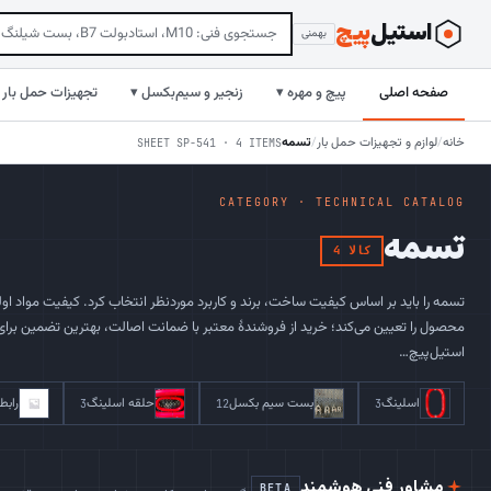
استیل
‌پیچ
بهمنی
صفحه اصلی
پیچ و مهره ▾
زنجیر و سیم‌بکسل ▾
تجهیزات حمل بار 
خانه
/
لوازم و تجهیزات حمل بار
/
تسمه
SHEET SP-541 · 4 ITEMS
CATEGORY · TECHNICAL CATALOG
تسمه
4 کالا
تسمه را باید بر اساس کیفیت ساخت، برند و کاربرد موردنظر انتخاب کرد. کیفیت مواد اولیه
محصول را تعیین می‌کند؛ خرید از فروشندهٔ معتبر با ضمانت اصالت، بهترین تضمین بر
استیل‌پیچ…
اسلینگ
بست سیم بکسل
حلقه اسلینگ
رابط
3
12
3
مشاور فنی هوشمند
BETA