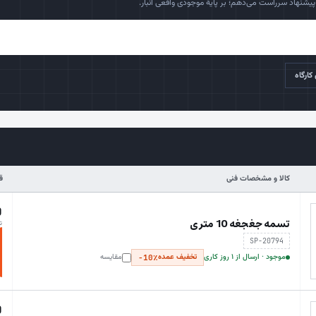
یشنهاد سرراست می‌دهم؛ بر پایهٔ موجودی واقعی انبار.
کارگاه
کالا و مشخصات فنی
ق
0
تسمه جغجغه 10 متری
ت
SP-20794
موجود · ارسال از ۱ روز کاری
تخفیف عمده
مقایسه
−10٪
0