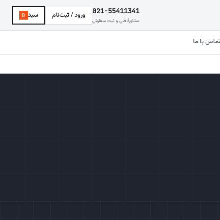
021-55411341
ورود / ثبت‌نام
سبد
0
مشاورهٔ فنی و ثبت سفارش
ماس با ما