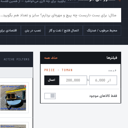
بگویید برای چه کاری می‌خواهید — از همین قفسه پ
محیط مرطوب / ضدزنگ
اتصال فلنج / نفت و گاز
نصب در بتن
اقتصادی برای 
فیلترها
حذف همه
ACTIVE FILTERS
قیمت
PRICE · TOMAN
تا
اعمال
فقط کالاهای موجود