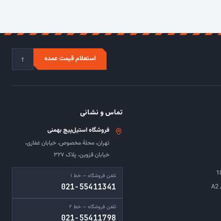
↑
استعلام قیمت عمده
تماس و نشانی
فروشگاه استیل‌پیچ بهمنی
تهران، محلهٔ مخصوص، خیابان غفاری،
خیابان قزوین، پلاک ۳۲۷
تلفن فروشگاه — خط ۱
021-55411341
تلفن فروشگاه — خط ۲
021-55411798