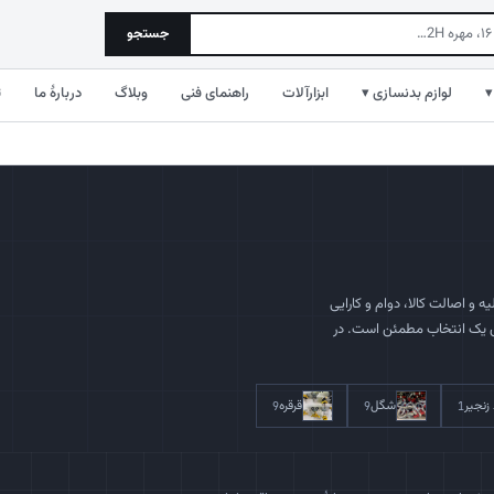
جستجو
▾
لوازم بدنسازی ▾
ابزارآلات
راهنمای فنی
وبلاگ
دربارهٔ ما
ت
 و اصالت کالا، دوام و کارایی
ای یک انتخاب مطمئن است. در
 زنجیر
شگل
قرقره
9
9
1