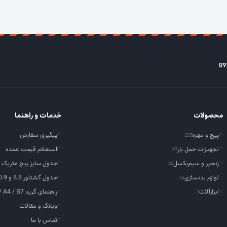
09
محصولات
خدمات و راهنما
پیچ و مهره
پیگیری سفارش
153
تجهیزات حمل بار
استعلام قیمت عمده
97
زنجیر و سیم‌بکسل
جدول سایز پیچ متریک
40
لوازم بدنسازی
جدول گشتاور 8.8 و 10.9
14
ابزارآلات
راهنمای گرید A2 / A4 / B7
7
وبلاگ و مقالات
تماس با ما