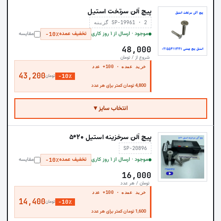
پیچ آلن سرتخت استیل
SP-19961 · 2 گزینه
موجود · ارسال از ۱ روز کاری
تخفیف عمده
مقایسه
−10٪
48,000
شروع از / تومان
خرید عمده · 100+ عدد
43,200
−10٪
تومان
4,800 تومان کمتر برای هر عدد
انتخاب سایز ▾
پیچ آلن سرخزینه استیل ۲۰*۵
SP-20896
موجود · ارسال از ۱ روز کاری
تخفیف عمده
مقایسه
−10٪
16,000
تومان / هر عدد
خرید عمده · 100+ عدد
14,400
−10٪
تومان
1,600 تومان کمتر برای هر عدد