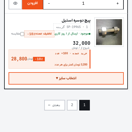
افزودن
−
+
پیچ دوسره استیل
SP-19965 · 1 گزینه
موجود · ارسال از ۱ روز کاری
تخفیف عمده
مقایسه
−10٪
32,000
شروع از / تومان
خرید عمده · 100+ عدد
28,800
−10٪
تومان
3,200 تومان کمتر برای هر عدد
انتخاب سایز ▾
1
2
بعدی ←