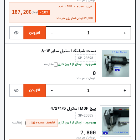
تومان / هر عدد
خرید عمده · 100+ عدد
187,200
−10٪
تومان
20,800 تومان کمتر برای هر عدد
افزودن
−
+
بست شیلنگ استیل سایز ۱۲-۸
SP-20898
موجود · ارسال از ۱ روز کاری
مقایسه
0
تومان / هر عدد
افزودن
−
+
پیچ MDF استیل 1/5*4/2
SP-20885
موجود · ارسال از ۱ روز کاری
تخفیف عمده
مقایسه
−10٪
7,800
تومان / هر عدد