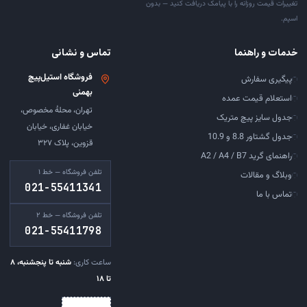
تغییرات قیمت روزانه را با پیامک دریافت کنید — بدون
اسپم.
خدمات و راهنما
تماس و نشانی
فروشگاه استیل‌پیچ
پیگیری سفارش
بهمنی
استعلام قیمت عمده
تهران، محلهٔ مخصوص،
جدول سایز پیچ متریک
خیابان غفاری، خیابان
جدول گشتاور 8.8 و 10.9
قزوین، پلاک ۳۲۷
راهنمای گرید A2 / A4 / B7
تلفن فروشگاه — خط ۱
وبلاگ و مقالات
021-55411341
تماس با ما
تلفن فروشگاه — خط ۲
021-55411798
ساعت کاری:
شنبه تا پنجشنبه، ۸
تا ۱۸