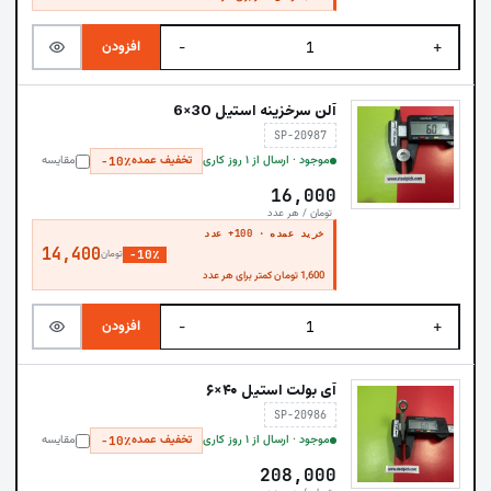
افزودن
−
+
آلن سرخزینه استیل 30×6
SP-20987
موجود · ارسال از ۱ روز کاری
تخفیف عمده
مقایسه
−10٪
16,000
تومان / هر عدد
خرید عمده · 100+ عدد
14,400
−10٪
تومان
1,600 تومان کمتر برای هر عدد
افزودن
−
+
آی بولت استیل ۴۰×۶
SP-20986
موجود · ارسال از ۱ روز کاری
تخفیف عمده
مقایسه
−10٪
208,000