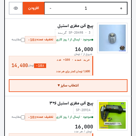
افزودن
−
+
پیچ آلن مغزی استیل
SP-20498 · 3 گزینه
موجود · ارسال از ۱ روز کاری
تخفیف عمده
مقایسه
−10٪
16,000
شروع از / تومان
خرید عمده · 100+ عدد
14,400
−10٪
تومان
1,600 تومان کمتر برای هر عدد
انتخاب سایز ▾
پیچ آلن مغزی استیل ۶*۳
SP-20914
موجود · ارسال از ۱ روز کاری
تخفیف عمده
مقایسه
−10٪
16,000
تومان / هر عدد