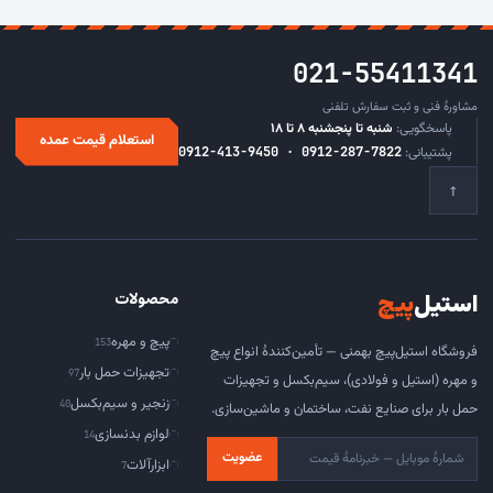
021-55411341
مشاورهٔ فنی و ثبت سفارش تلفنی
پاسخگویی:
شنبه تا پنجشنبه ۸ تا ۱۸
استعلام قیمت عمده
پشتیبانی:
0912-413-9450 · 0912-287-7822
↑
استیل
‌پیچ
محصولات
پیچ و مهره
153
فروشگاه استیل‌پیچ بهمنی — تأمین‌کنندهٔ انواع پیچ
تجهیزات حمل بار
97
و مهره (استیل و فولادی)، سیم‌بکسل و تجهیزات
زنجیر و سیم‌بکسل
40
حمل بار برای صنایع نفت، ساختمان و ماشین‌سازی.
لوازم بدنسازی
14
عضویت
ابزارآلات
7