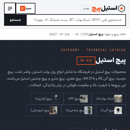
استیل
‌پیچ
سبد
بهمنی
0
جستجو
خانه
/
پیچ و مهره
/
پیچ استیل
SHEET SP-565 · 40 ITEMS
CATEGORY · TECHNICAL CATALOG
پیچ استیل
40 کالا
محصولات پیچ استیل در فروشگاه ما شامل انواع رول بولت استیل، واشر تخت، پیچ
دوسره، پیچ آلن A2 و A4 316، پیچ مغزی، پیچ متری و پیچ چشمی استیل می‌باشند.
این پیچ‌ها با کیفیت بالا و مقاومت طولانی در برابر زنگ‌زدگی، اتصالات…
استاد بولت
پیچ HV
پیچ آچاری
10
2
18
پیچ آلن
پیچ چشمی
پیچ خروسکی
5
10
21