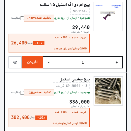
پیچ ام دی اف استیل ۱.۵ سانت
SP-21615
موجود · ارسال از ۱ روز کاری
تخفیف عمده
مقایسه
−10٪
29,440
تومان / هر عدد
خرید عمده · 100+ عدد
26,400
−10٪
تومان
3,040 تومان کمتر برای هر عدد
افزودن
−
+
پیچ چشمی استیل
SP-20004 · 3 گزینه
موجود · ارسال از ۱ روز کاری
تخفیف عمده
مقایسه
−10٪
336,000
شروع از / تومان
خرید عمده · 100+ عدد
302,400
−10٪
تومان
33,600 تومان کمتر برای هر عدد