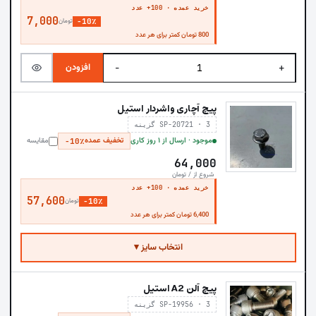
خرید عمده · 100+ عدد
7,000
−10٪
تومان
800 تومان کمتر برای هر عدد
افزودن
−
+
پیچ آچاری واشردار استیل
SP-20721 · 3 گزینه
موجود · ارسال از ۱ روز کاری
تخفیف عمده
مقایسه
−10٪
64,000
شروع از / تومان
خرید عمده · 100+ عدد
57,600
−10٪
تومان
6,400 تومان کمتر برای هر عدد
انتخاب سایز ▾
پیچ آلن A2 استیل
SP-19956 · 3 گزینه