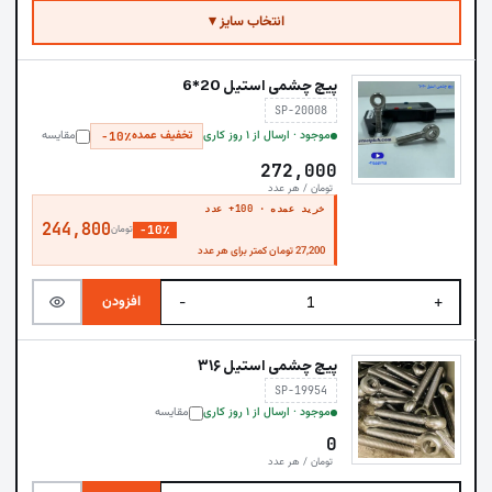
انتخاب سایز ▾
پیچ چشمی استیل 20*6
SP-20008
موجود · ارسال از ۱ روز کاری
تخفیف عمده
مقایسه
−10٪
272,000
تومان / هر عدد
خرید عمده · 100+ عدد
244,800
−10٪
تومان
27,200 تومان کمتر برای هر عدد
افزودن
−
+
پیچ چشمی استیل ۳۱۶
SP-19954
موجود · ارسال از ۱ روز کاری
مقایسه
0
تومان / هر عدد