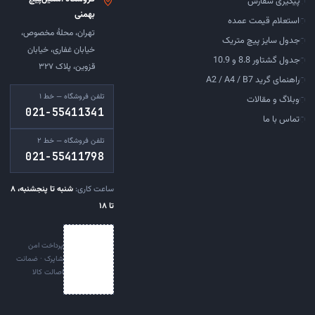
پیگیری سفارش
بهمنی
استعلام قیمت عمده
تهران، محلهٔ مخصوص،
جدول سایز پیچ متریک
خیابان غفاری، خیابان
جدول گشتاور 8.8 و 10.9
قزوین، پلاک ۳۲۷
راهنمای گرید A2 / A4 / B7
تلفن فروشگاه — خط ۱
وبلاگ و مقالات
021-55411341
تماس با ما
تلفن فروشگاه — خط ۲
021-55411798
ساعت کاری:
شنبه تا پنجشنبه، ۸
تا ۱۸
پرداخت امن
شاپرک · ضمانت
اصالت کالا