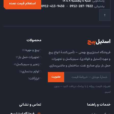
پاسخگویی:
شنبه تا پنجشنبه ۸ تا ۱۸
استعلام قیمت عمده
پشتیبانی:
0912-413-9450 · 0912-287-7822
↑
استیل
‌پیچ
محصولات
پیچ و مهره
153
فروشگاه استیل‌پیچ بهمنی — تأمین‌کنندهٔ انواع پیچ
تجهیزات حمل بار
97
و مهره (استیل و فولادی)، سیم‌بکسل و تجهیزات
زنجیر و سیم‌بکسل
40
حمل بار برای صنایع نفت، ساختمان و ماشین‌سازی.
لوازم بدنسازی
14
عضویت
ابزارآلات
7
تغییرات قیمت روزانه را با پیامک دریافت کنید — بدون
اسپم.
خدمات و راهنما
تماس و نشانی
فروشگاه استیل‌پیچ