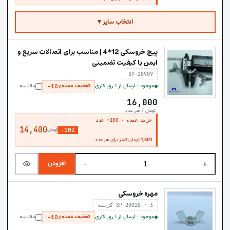
انتخاب سایز ▾
پیچ خروسکی 12*4 | مناسب برای اتصالات سریع و
ایمن با کیفیت تضمینی
SP-20909
موجود · ارسال از ۱ روز کاری
تخفیف عمده
مقایسه
−10٪
16,000
تومان / هر عدد
خرید عمده · 100+ عدد
14,400
−10٪
تومان
1,600 تومان کمتر برای هر عدد
افزودن
−
+
مهره خروسکی
SP-20020 · 3 گزینه
موجود · ارسال از ۱ روز کاری
تخفیف عمده
مقایسه
−10٪