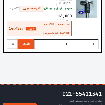
SP-20819
موجود · ارسال از ۱ روز کاری
تخفیف عمده
مقایسه
−10٪
16,000
تومان / هر عدد
خرید عمده · 100+ عدد
14,400
−10٪
تومان
1,600 تومان کمتر برای هر عدد
افزودن
−
+
021-55411341
مشاورهٔ فنی و ثبت سفارش تلفنی