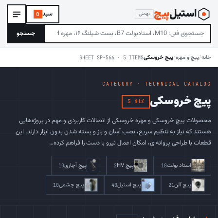
استیل
‌پیچ
سبد
بهمنی
0
جستجو
خانه
/
پیچ و مهره
/
پیچ خروسکی
SHEET SP-566 · 5 ITEMS
CATEGORY · TECHNICAL CATALOG
پیچ خروسکی
5 کالا
محصولات پیچ خروسکی و مهره خروسکی از اتصالات کاربردی و مهم در پروژه‌هایی
هستند که نیاز به تنظیم سریع، نصب آسان و باز و بسته شدن بدون ابزار دارند. این
قطعات با طراحی پروانه‌ای، امکان اعمال نیرو با دست را فراهم کرده…
استاد بولت
پیچ HV
پیچ آچاری
10
2
18
پیچ آلن
پیچ استیل
پیچ چشمی
10
40
21