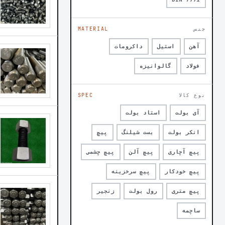
جنس
MATERIAL
آهن
استیل
داکرومات
فولاد
گالوانیزه
نوع کالا
SPEC
آی بولت
استاد بولت
انکر بولت
بست شیلنگ
پیچ
پیچ آچاری
پیچ آلن
پیچ چشمی
پیچ خودکار
پیچ سرخزینه
پیچ متری
رول بولت
زنجیر
ساچمه