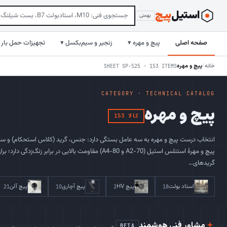
استیل
‌پیچ
بهمنی
صفحه اصلی
پیچ و مهره ▾
زنجیر و سیم‌بکسل ▾
تجهیزات حمل بار 
خانه
/
پیچ و مهره
SHEET SP-525 · 153 ITEMS
CATEGORY · TECHNICAL CATALOG
پیچ و مهره
153 کالا
انتخاب درست پیچ و مهره به سه عامل بستگی دارد: جنس، گرید (کلاس استحکام) و سای
پیچ و مهرهٔ استنلس استیل (A2-70 و A4-80) مقاومت بالایی در برابر 
گریدهای…
استاد بولت
پیچ HV
پیچ آچاری
پیچ آلن
21
10
2
18
مشاور فنی هوشمند
BETA