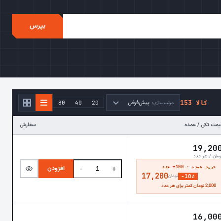
بپرس
پیش‌فرض
153 کالا
80
40
20
مرتب‌سازی:
یمت تکی / عمده
سفارش
19,20
ومان / هر عدد
خرید عمده · 100+ عدد
افزودن
−
+
17,200
−10٪
تومان
2,000 تومان کمتر برای هر عدد
16,00