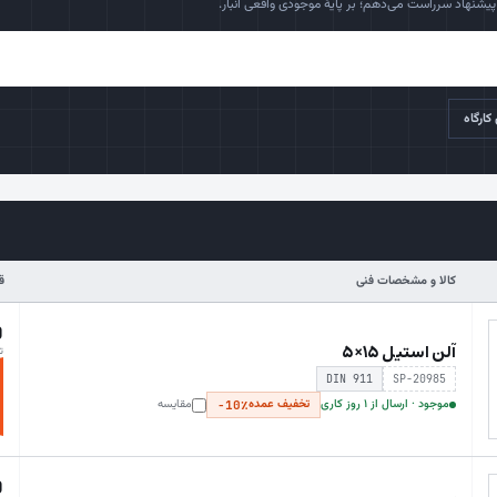
یشنهاد سرراست می‌دهم؛ بر پایهٔ موجودی واقعی انبار.
کارگاه
کالا و مشخصات فنی
ق
0
آلن استیل ۱۵×۵
ت
DIN 911
SP-20985
موجود · ارسال از ۱ روز کاری
تخفیف عمده
مقایسه
−10٪
0