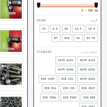
3 – 300 mm
گرید
GRADE
A2
8.8
2H
12.9
10.9
B7
B16
A4
A2-70
استاندارد
STANDARD
ASTM A194
ASTM A193
ASTM A490
ASTM A325
DIN 1587
DIN 125
ASTM A563
DIN 316
DIN 315
DIN 3017
DIN 7984
DIN 7380
DIN 580
DIN 7991