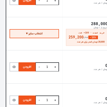
افزودن
−
+
ومان / هر عدد
288,00
روع از / تومان
خرید عمده · 100+ عدد
انتخاب سایز ▾
259,200
−10٪
تومان
28,800 تومان کمتر برای هر عدد
افزودن
−
+
ومان / هر عدد
افزودن
−
+
ومان / هر عدد