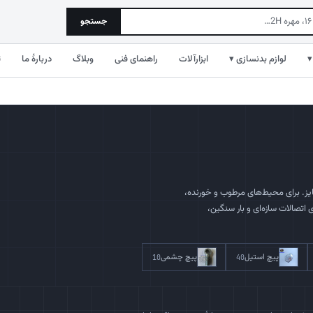
جستجو
▾
لوازم بدنسازی ▾
ابزارآلات
راهنمای فنی
وبلاگ
دربارهٔ ما
ت
ز. برای محیط‌های مرطوب و خورنده،
زنگ‌زدگی دارد؛ برای اتصالات سازه‌ای و بار سنگین،
پیچ استیل
پیچ چشمی
10
40