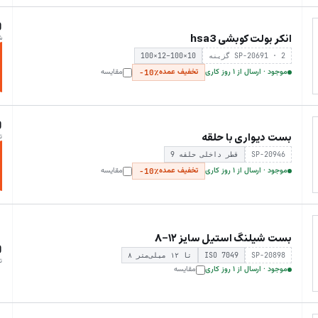
0
انکر بولت کوبشی hsa3
ش
SP-20691 · 2 گزینه
100×12–100×10
موجود · ارسال از ۱ روز کاری
تخفیف عمده
مقایسه
−10٪
0
بست دیواری با حلقه
ت
SP-20946
قطر داخلی حلقه 9
موجود · ارسال از ۱ روز کاری
تخفیف عمده
مقایسه
−10٪
بست شیلنگ استیل سایز ۱۲-۸
0
SP-20898
ISO 7049
۸ تا ۱۲ میلی‌متر
ت
موجود · ارسال از ۱ روز کاری
مقایسه