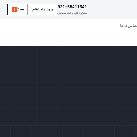
021-55411341
ورود / ثبت‌نام
سبد
0
مشاورهٔ فنی و ثبت سفارش
ماس با ما