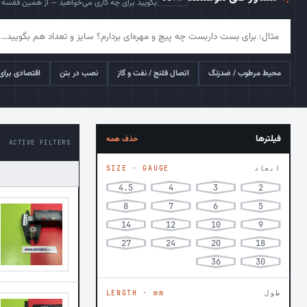
بگویید برای چه کاری می‌خواهید — از همین قفسه پ
محیط مرطوب / ضدزنگ
اتصال فلنج / نفت و گاز
نصب در بتن
اقتصادی برای 
فیلترها
حذف همه
ACTIVE FILTERS
ابعاد
SIZE · GAUGE
4.5
4
3
2
8
7
6
5
14
12
10
9
27
24
20
18
36
30
طول
LENGTH · mm